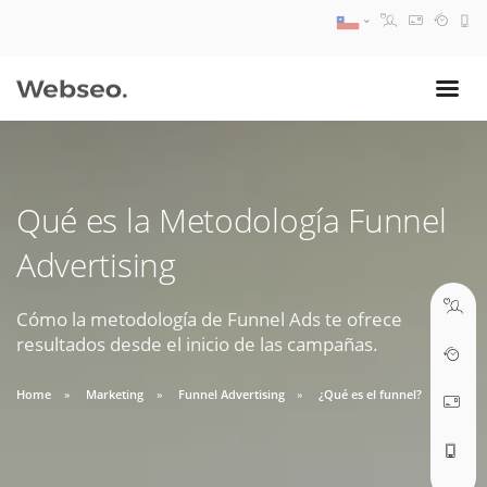
08:30 AM A 17:30 PM
ventas@webseo.cl
Qué es la Metodología Funnel
09:30 AM A 18:30 PM
Advertising
soporte@webseo.cl
Cómo la metodología de Funnel Ads te ofrece
resultados desde el inicio de las campañas.
ABRIR TICKET
Home
Marketing
Funnel Advertising
¿Qué es el funnel?