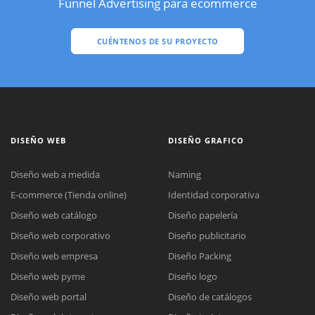
Funnel Advertising para ecommerce
CUÉNTENOS DE SU PROYECTO
DISEÑO WEB
DISEÑO GRAFICO
Diseño web a medida
Naming
E-commerce (Tienda online)
Identidad corporativa
Diseño web catálogo
Diseño papelería
Diseño web corporativo
Diseño publicitario
Diseño web empresa
Diseño Packing
Diseño web pyme
Diseño logo
Diseño web portal
Diseño de catálogos