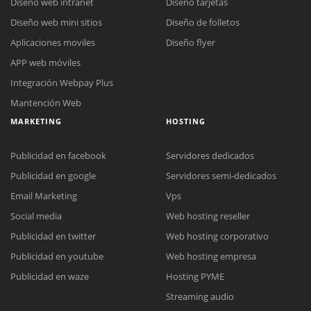
Diseño web intranet
Diseño tarjetas
Diseño web mini sitios
Diseño de folletos
Aplicaciones moviles
Diseño flyer
APP web móviles
Integración Webpay Plus
Mantención Web
MARKETING
HOSTING
Publicidad en facebook
Servidores dedicados
Publicidad en google
Servidores semi-dedicados
Email Marketing
Vps
Social media
Web hosting reseller
Reunión online
Publicidad en twitter
Web hosting corporativo
Nuestros ejecutivos le enviarán un correo electrónico con el enlace a
Publicidad en youtube
Web hosting empresa
Chat Online
Meet para la reunión online.
Cotización
Publicidad en waze
Hosting PYME
Todos nuestros ejecutivos están fuera de línea. Complete el formulario
Streaming audio
para enviarnos un correo electrónico con sus datos personales.
Complete el formulario y nos contactaremos a la brevedad.