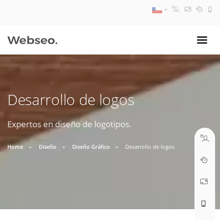
08:30 AM A 17:30 PM
ventas@webseo.cl
Desarrollo de logos
09:30 AM A 18:30 PM
soporte@webseo.cl
Expertos en diseño de logotipos.
Home
Diseño
Diseño Gráfico
Desarrollo de logos
ABRIR TICKET