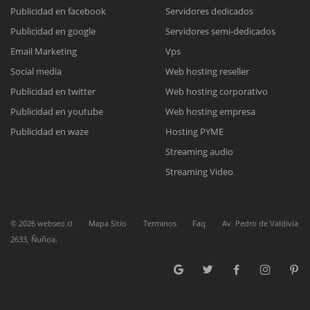
Publicidad en facebook
Servidores dedicados
Publicidad en google
Servidores semi-dedicados
Reunión online
Email Marketing
Vps
Nuestros ejecutivos le enviarán un correo electrónico con el enlace a
Chat Online
Social media
Web hosting reseller
Meet para la reunión online.
Cotización
Publicidad en twitter
Web hosting corporativo
Todos nuestros ejecutivos están fuera de línea. Complete el formulario
Publicidad en youtube
Web hosting empresa
para enviarnos un correo electrónico con sus datos personales.
Complete el formulario y nos contactaremos a la brevedad.
Publicidad en waze
Hosting PYME
Streaming audio
Streaming Video
©
2026
webseo.cl
Mapa Sitio
Terminos
Faq
Av. Pedro de Valdivia
2633, Ñuñoa.