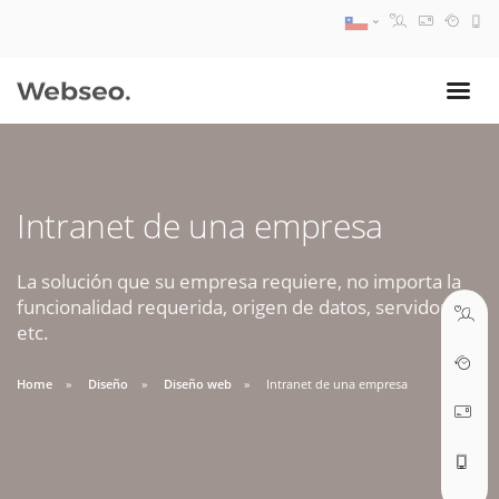
08:30 AM A 17:30 PM
ventas@webseo.cl
Intranet de una empresa
09:30 AM A 18:30 PM
soporte@webseo.cl
La solución que su empresa requiere, no importa la
funcionalidad requerida, origen de datos, servidores,
etc.
Home
Diseño
Diseño web
Intranet de una empresa
ABRIR TICKET