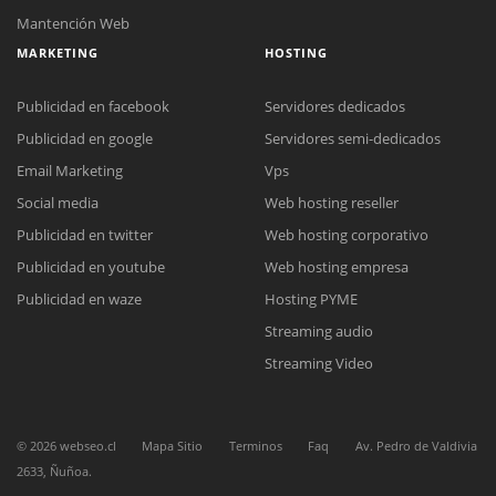
Mantención Web
MARKETING
HOSTING
Publicidad en facebook
Servidores dedicados
Publicidad en google
Servidores semi-dedicados
Email Marketing
Vps
Social media
Web hosting reseller
Publicidad en twitter
Web hosting corporativo
Publicidad en youtube
Web hosting empresa
Reunión online
Publicidad en waze
Hosting PYME
Nuestros ejecutivos le enviarán un correo electrónico con el enlace a
Chat Online
Streaming audio
Meet para la reunión online.
Cotización
Todos nuestros ejecutivos están fuera de línea. Complete el formulario
Streaming Video
para enviarnos un correo electrónico con sus datos personales.
Complete el formulario y nos contactaremos a la brevedad.
©
2026
webseo.cl
Mapa Sitio
Terminos
Faq
Av. Pedro de Valdivia
2633, Ñuñoa.