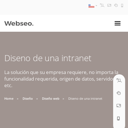
08:30 AM A 17:30 PM
ventas@webseo.cl
Diseno de una intranet
09:30 AM A 18:30 PM
soporte@webseo.cl
La solución que su empresa requiere, no importa la
funcionalidad requerida, origen de datos, servidores,
etc.
Home
Diseño
Diseño web
Diseno de una intranet
ABRIR TICKET