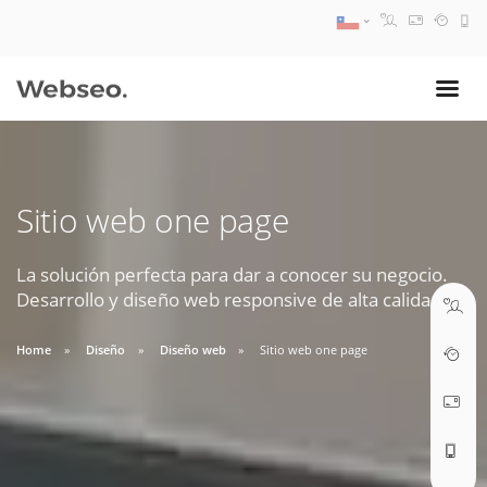
08:30 AM A 17:30 PM
ventas@webseo.cl
Sitio web one page
09:30 AM A 18:30 PM
soporte@webseo.cl
La solución perfecta para dar a conocer su negocio.
Desarrollo y diseño web responsive de alta calidad.
Home
Diseño
Diseño web
Sitio web one page
ABRIR TICKET