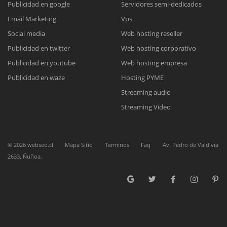
Publicidad en google
Servidores semi-dedicados
Email Marketing
Vps
Reunión online
Social media
Web hosting reseller
Publicidad en twitter
Web hosting corporativo
Nuestros ejecutivos le enviarán un correo electrónico con el enlace a
Chat Online
Meet para la reunión online.
Publicidad en youtube
Web hosting empresa
Cotización
Todos nuestros ejecutivos están fuera de línea. Complete el formulario
Publicidad en waze
Hosting PYME
para enviarnos un correo electrónico con sus datos personales.
Complete el formulario y nos contactaremos a la brevedad.
Streaming audio
Streaming Video
©
2026
webseo.cl
Mapa Sitio
Terminos
Faq
Av. Pedro de Valdivia
2633, Ñuñoa.