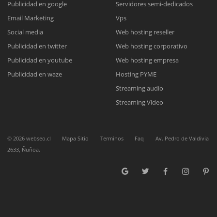
Publicidad en google
Servidores semi-dedicados
Email Marketing
Vps
Reunión online
Social media
Web hosting reseller
Publicidad en twitter
Web hosting corporativo
Nuestros ejecutivos le enviarán un correo electrónico con el enlace a
Chat Online
Meet para la reunión online.
Publicidad en youtube
Web hosting empresa
Cotización
Todos nuestros ejecutivos están fuera de línea. Complete el formulario
Publicidad en waze
Hosting PYME
para enviarnos un correo electrónico con sus datos personales.
Complete el formulario y nos contactaremos a la brevedad.
Streaming audio
Streaming Video
©
2026
webseo.cl
Mapa Sitio
Terminos
Faq
Av. Pedro de Valdivia
2633, Ñuñoa.