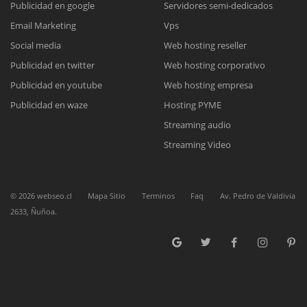
Publicidad en google
Servidores semi-dedicados
Email Marketing
Vps
Reunión online
Social media
Web hosting reseller
Publicidad en twitter
Web hosting corporativo
Nuestros ejecutivos le enviarán un correo electrónico con el enlace a
Chat Online
Meet para la reunión online.
Publicidad en youtube
Web hosting empresa
Cotización
Todos nuestros ejecutivos están fuera de línea. Complete el formulario
Publicidad en waze
Hosting PYME
para enviarnos un correo electrónico con sus datos personales.
Complete el formulario y nos contactaremos a la brevedad.
Streaming audio
Streaming Video
©
2026
webseo.cl
Mapa Sitio
Terminos
Faq
Av. Pedro de Valdivia
2633, Ñuñoa.