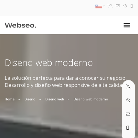
08:30 AM A 17:30 PM
ventas@webseo.cl
Diseno web moderno
09:30 AM A 18:30 PM
soporte@webseo.cl
La solución perfecta para dar a conocer su negocio.
Desarrollo y diseño web responsive de alta calidad.
Home
Diseño
Diseño web
Diseno web moderno
ABRIR TICKET