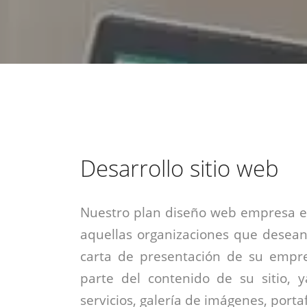
estrategia de
¡COTIZA AQUÍ!
DESDE $15 UF.
HABLAR CON EJECUTIVO
marketing digital.
DESDE $300 UF.
ASESORATE POR UN EXPERTO
Desarrollo sitio web
Nuestro plan diseño web empresa es
aquellas organizaciones que desean
carta de presentación de su empre
parte del contenido de su sitio, 
servicios, galería de imágenes, portaf