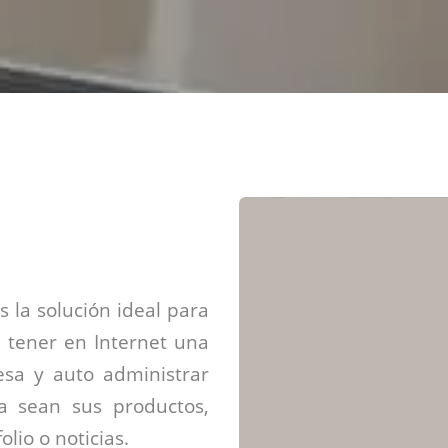
Diseño web mini sitios
Estrategia de marca
Next Cloud
Aplicaciones moviles
Identidad de marca
APP web móviles
Diseño de logo
Integración Webpay Plus
Directrices de la marca
Mantención Web
Redacción de textos
Directrices de voz
Rebranding
Fotografía / Dirección
Diseño infográfico
 la solución ideal para
 tener en Internet una
sa y auto administrar
ya sean sus productos,
olio o noticias.