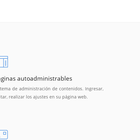
áginas autoadministrables
stema de administración de contenidos. Ingresar,
itar, realizar los ajustes en su página web.
Reunión online
Chat Online
Nuestros ejecutivos le enviarán un correo