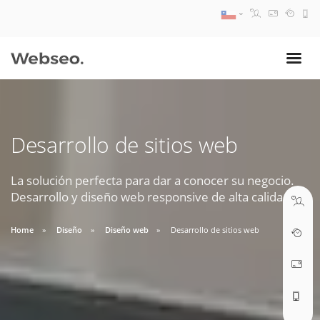
08:30 AM A 17:30 PM
ventas@webseo.cl
Desarrollo de sitios web
09:30 AM A 18:30 PM
soporte@webseo.cl
La solución perfecta para dar a conocer su negocio.
Desarrollo y diseño web responsive de alta calidad.
Home
Diseño
Diseño web
Desarrollo de sitios web
ABRIR TICKET