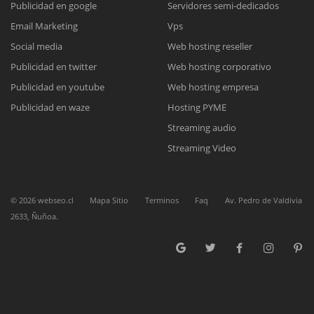
Publicidad en google
Servidores semi-dedicados
Email Marketing
Vps
Reunión online
Social media
Web hosting reseller
Publicidad en twitter
Web hosting corporativo
Nuestros ejecutivos le enviarán un correo electrónico con el enlace a
Chat Online
Meet para la reunión online.
Publicidad en youtube
Web hosting empresa
Cotización
Todos nuestros ejecutivos están fuera de línea. Complete el formulario
Publicidad en waze
Hosting PYME
para enviarnos un correo electrónico con sus datos personales.
Complete el formulario y nos contactaremos a la brevedad.
Streaming audio
Streaming Video
©
2026
webseo.cl
Mapa Sitio
Terminos
Faq
Av. Pedro de Valdivia
2633, Ñuñoa.