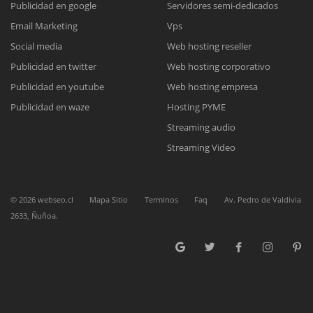
Publicidad en google
Servidores semi-dedicados
Email Marketing
Vps
Reunión online
Social media
Web hosting reseller
Publicidad en twitter
Web hosting corporativo
Nuestros ejecutivos le enviarán un correo electrónico con el enlace a
Chat Online
Meet para la reunión online.
Publicidad en youtube
Web hosting empresa
Cotización
Todos nuestros ejecutivos están fuera de línea. Complete el formulario
Publicidad en waze
Hosting PYME
para enviarnos un correo electrónico con sus datos personales.
Complete el formulario y nos contactaremos a la brevedad.
Streaming audio
Streaming Video
©
2026
webseo.cl
Mapa Sitio
Terminos
Faq
Av. Pedro de Valdivia
2633, Ñuñoa.