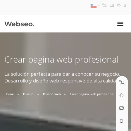
08:30 AM A 17:30 PM
ventas@webseo.cl
Crear pagina web profesional
09:30 AM A 18:30 PM
soporte@webseo.cl
La solución perfecta para dar a conocer su negocio.
Desarrollo y diseño web responsive de alta calidad.
Home
Diseño
Diseño web
Crear pagina web profesional
ABRIR TICKET