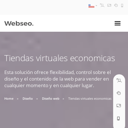
08:30 AM A 17:30 PM
ventas@webseo.cl
Tiendas virtuales economicas
09:30 AM A 18:30 PM
soporte@webseo.cl
Esta solución ofrece flexibilidad, control sobre el
diseño y el contenido de la web para vender en
cualquier momento y en cualquier lugar.
Home
Diseño
Diseño web
Tiendas virtuales economicas
ABRIR TICKET