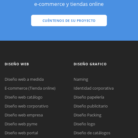
e-commerce y tiendas online
CUÉNTENOS DE SU PROYECTO
DISEÑO WEB
DISEÑO GRAFICO
Diseño web a medida
Naming
E-commerce (Tienda online)
Identidad corporativa
Diseño web catálogo
Diseño papelería
Diseño web corporativo
Diseño publicitario
Diseño web empresa
Diseño Packing
Diseño web pyme
Diseño logo
Diseño web portal
Diseño de catálogos