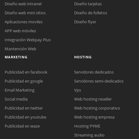
Diseño web intranet
Diseño tarjetas
Diseño web mini sitios
Diseño de folletos
Aplicaciones moviles
Diseño flyer
APP web móviles
Integración Webpay Plus
Mantención Web
MARKETING
HOSTING
Publicidad en facebook
Servidores dedicados
Publicidad en google
Servidores semi-dedicados
Email Marketing
Vps
Social media
Web hosting reseller
Publicidad en twitter
Web hosting corporativo
Reunión online
Publicidad en youtube
Web hosting empresa
Nuestros ejecutivos le enviarán un correo electrónico con el enlace a
Chat Online
Publicidad en waze
Hosting PYME
Meet para la reunión online.
Cotización
Streaming audio
Todos nuestros ejecutivos están fuera de línea. Complete el formulario