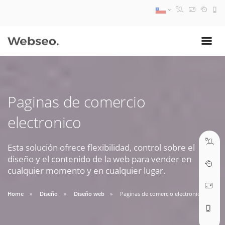
08:30 AM A 17:30 PM
ventas@webseo.cl
Paginas de comercio
09:30 AM A 18:30 PM
electronico
soporte@webseo.cl
Esta solución ofrece flexibilidad, control sobre el
diseño y el contenido de la web para vender en
cualquier momento y en cualquier lugar.
ABRIR TICKET
Home
Diseño
Diseño web
Paginas de comercio electronico