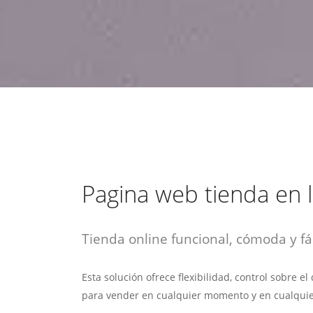
estrategia de
¡COTIZA AQUÍ!
DESDE $15 UF.
HABLAR CON EJECUTIVO
marketing digital.
DESDE $300 UF.
ASESORATE POR UN EXPERTO
Pagina web tienda en l
Tienda online funcional, cómoda y fác
Esta solución ofrece flexibilidad, control sobre e
para vender en cualquier momento y en cualquie