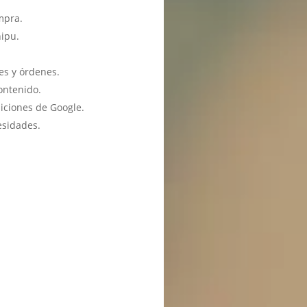
mpra.
hipu.
es y órdenes.
ontenido.
iciones de Google.
esidades.