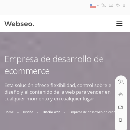
08:30 AM A 17:30 PM
ventas@webseo.cl
Empresa de desarrollo de
09:30 AM A 18:30 PM
ecommerce
soporte@webseo.cl
Esta solución ofrece flexibilidad, control sobre el
diseño y el contenido de la web para vender en
cualquier momento y en cualquier lugar.
ABRIR TICKET
Home
Diseño
Diseño web
Empresa de desarrollo de ecommerce