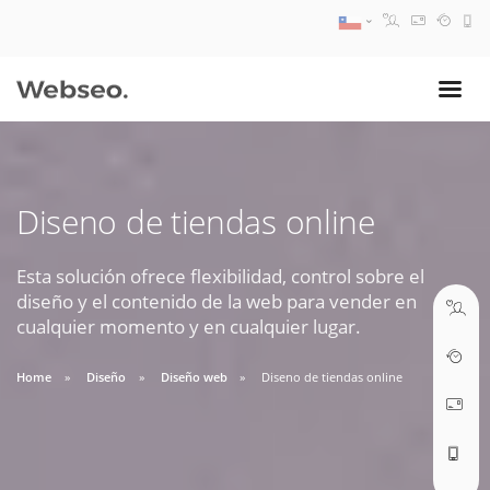
08:30 AM A 17:30 PM
ventas@webseo.cl
Diseno de tiendas online
09:30 AM A 18:30 PM
soporte@webseo.cl
Esta solución ofrece flexibilidad, control sobre el
diseño y el contenido de la web para vender en
cualquier momento y en cualquier lugar.
Home
Diseño
Diseño web
Diseno de tiendas online
ABRIR TICKET