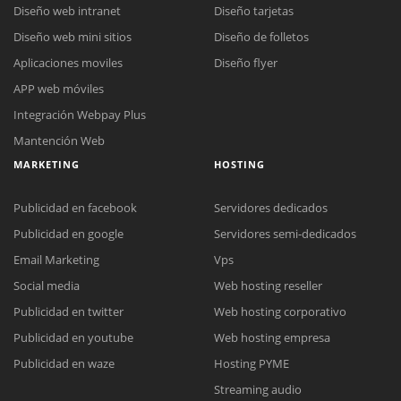
Diseño web intranet
Diseño tarjetas
Diseño web mini sitios
Diseño de folletos
Aplicaciones moviles
Diseño flyer
APP web móviles
Integración Webpay Plus
Mantención Web
MARKETING
HOSTING
Publicidad en facebook
Servidores dedicados
Publicidad en google
Servidores semi-dedicados
Email Marketing
Vps
Social media
Web hosting reseller
Publicidad en twitter
Web hosting corporativo
Reunión online
Publicidad en youtube
Web hosting empresa
Nuestros ejecutivos le enviarán un correo electrónico con el enlace a
Chat Online
Publicidad en waze
Hosting PYME
Meet para la reunión online.
Cotización
Streaming audio
Todos nuestros ejecutivos están fuera de línea. Complete el formulario