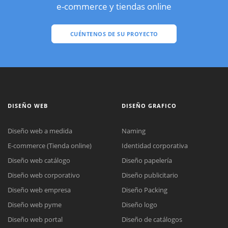
e-commerce y tiendas online
CUÉNTENOS DE SU PROYECTO
DISEÑO WEB
DISEÑO GRAFICO
Diseño web a medida
Naming
E-commerce (Tienda online)
Identidad corporativa
Diseño web catálogo
Diseño papelería
Diseño web corporativo
Diseño publicitario
Diseño web empresa
Diseño Packing
Diseño web pyme
Diseño logo
Diseño web portal
Diseño de catálogos