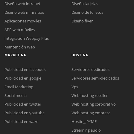
Diseño web intranet
Diseño tarjetas
Diseño web mini sitios
Diseño de folletos
Aplicaciones moviles
Diseño flyer
APP web móviles
Integración Webpay Plus
Mantención Web
MARKETING
HOSTING
Publicidad en facebook
Servidores dedicados
Publicidad en google
Servidores semi-dedicados
Email Marketing
Vps
Social media
Web hosting reseller
Publicidad en twitter
Web hosting corporativo
Reunión online
Publicidad en youtube
Web hosting empresa
Nuestros ejecutivos le enviarán un correo electrónico con el enlace a
Chat Online
Publicidad en waze
Hosting PYME
Meet para la reunión online.
Cotización
Streaming audio
Todos nuestros ejecutivos están fuera de línea. Complete el formulario