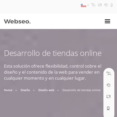
08:30 AM A 17:30 PM
ventas@webseo.cl
Desarrollo de tiendas online
09:30 AM A 18:30 PM
soporte@webseo.cl
Esta solución ofrece flexibilidad, control sobre el
diseño y el contenido de la web para vender en
cualquier momento y en cualquier lugar.
Home
Diseño
Diseño web
Desarrollo de tiendas online
ABRIR TICKET