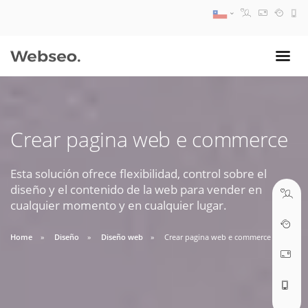
08:30 AM A 17:30 PM
ventas@webseo.cl
Crear pagina web e commerce
09:30 AM A 18:30 PM
soporte@webseo.cl
Esta solución ofrece flexibilidad, control sobre el
diseño y el contenido de la web para vender en
cualquier momento y en cualquier lugar.
Home
Diseño
Diseño web
Crear pagina web e commerce
ABRIR TICKET