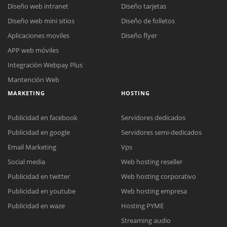
Diseño web intranet
Diseño tarjetas
Diseño web mini sitios
Diseño de folletos
Aplicaciones moviles
Diseño flyer
APP web móviles
Integración Webpay Plus
Mantención Web
MARKETING
HOSTING
Publicidad en facebook
Servidores dedicados
Publicidad en google
Servidores semi-dedicados
Email Marketing
Vps
Social media
Web hosting reseller
Publicidad en twitter
Web hosting corporativo
Reunión online
Publicidad en youtube
Web hosting empresa
Nuestros ejecutivos le enviarán un correo electrónico con el enlace a
Chat Online
Publicidad en waze
Hosting PYME
Meet para la reunión online.
Cotización
Streaming audio
Todos nuestros ejecutivos están fuera de línea. Complete el formulario