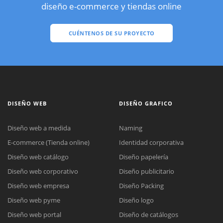
diseño e-commerce y tiendas online
CUÉNTENOS DE SU PROYECTO
DISEÑO WEB
DISEÑO GRAFICO
Diseño web a medida
Naming
E-commerce (Tienda online)
Identidad corporativa
Diseño web catálogo
Diseño papelería
Diseño web corporativo
Diseño publicitario
Diseño web empresa
Diseño Packing
Diseño web pyme
Diseño logo
Diseño web portal
Diseño de catálogos