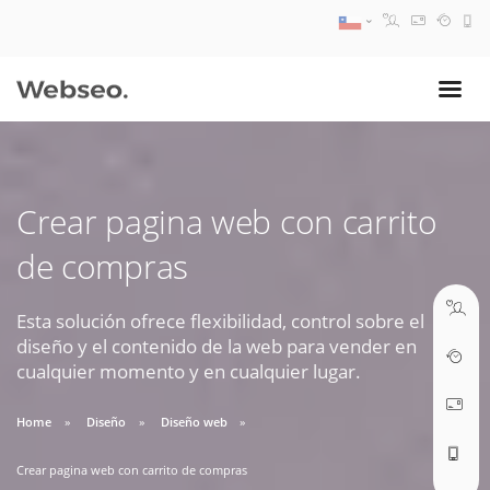
08:30 AM A 17:30 PM
ventas@webseo.cl
Crear pagina web con carrito
09:30 AM A 18:30 PM
de compras
soporte@webseo.cl
Esta solución ofrece flexibilidad, control sobre el
diseño y el contenido de la web para vender en
cualquier momento y en cualquier lugar.
ABRIR TICKET
Home
Diseño
Diseño web
Crear pagina web con carrito de compras