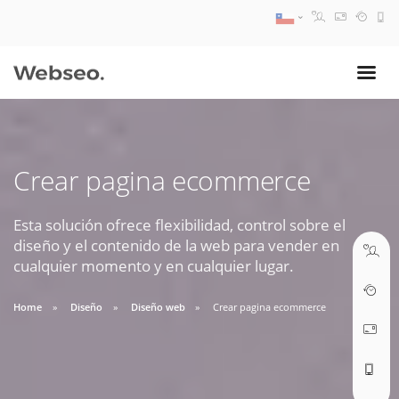
08:30 AM A 17:30 PM
ventas@webseo.cl
Crear pagina ecommerce
09:30 AM A 18:30 PM
soporte@webseo.cl
Esta solución ofrece flexibilidad, control sobre el
diseño y el contenido de la web para vender en
cualquier momento y en cualquier lugar.
Home
Diseño
Diseño web
Crear pagina ecommerce
ABRIR TICKET