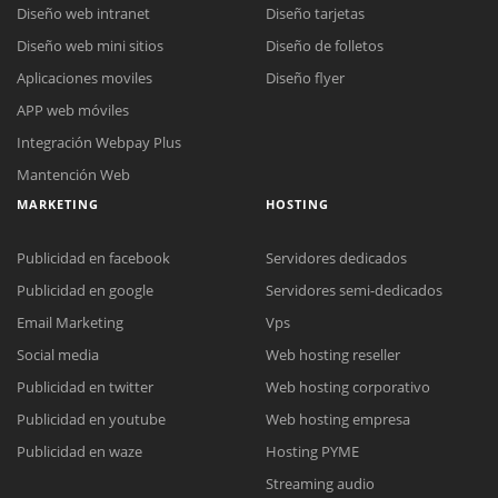
Diseño web intranet
Diseño tarjetas
Diseño web mini sitios
Diseño de folletos
Aplicaciones moviles
Diseño flyer
APP web móviles
Integración Webpay Plus
Mantención Web
MARKETING
HOSTING
Publicidad en facebook
Servidores dedicados
Publicidad en google
Servidores semi-dedicados
Email Marketing
Vps
Social media
Web hosting reseller
Publicidad en twitter
Web hosting corporativo
Reunión online
Publicidad en youtube
Web hosting empresa
Nuestros ejecutivos le enviarán un correo electrónico con el enlace a
Chat Online
Publicidad en waze
Hosting PYME
Meet para la reunión online.
Cotización
Streaming audio
Todos nuestros ejecutivos están fuera de línea. Complete el formulario