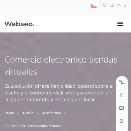
08:30 AM A 17:30 PM
ventas@webseo.cl
Comercio electronico tiendas
09:30 AM A 18:30 PM
virtuales
soporte@webseo.cl
Esta solución ofrece flexibilidad, control sobre el
diseño y el contenido de la web para vender en
cualquier momento y en cualquier lugar.
ABRIR TICKET
Home
Diseño
Diseño web
Comercio electronico tiendas virtuales