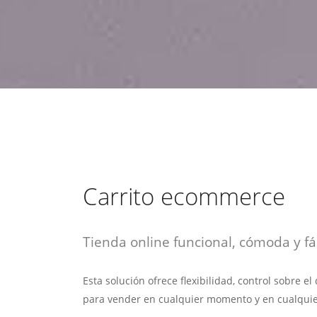
estrategia de
¡COTIZA AQUÍ!
DESDE $15 UF.
HABLAR CON EJECUTIVO
marketing digital.
DESDE $300 UF.
ASESORATE POR UN EXPERTO
Carrito ecommerce
Tienda online funcional, cómoda y fác
Esta solución ofrece flexibilidad, control sobre e
para vender en cualquier momento y en cualquie