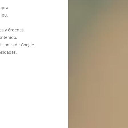
mpra.
hipu.
es y órdenes.
ontenido.
iciones de Google.
esidades.