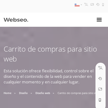
08:30 AM A 17:30 PM
ventas@webseo.cl
Carrito de compras para sitio
09:30 AM A 18:30 PM
web
soporte@webseo.cl
Esta solución ofrece flexibilidad, control sobre el
diseño y el contenido de la web para vender en
cualquier momento y en cualquier lugar.
ABRIR TICKET
Home
Diseño
Diseño web
Carrito de compras para sitio web