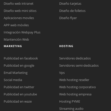
Diseño web intranet
Diseño tarjetas
Diseño web mini sitios
Diseño de folletos
Aplicaciones moviles
Diseño flyer
APP web móviles
Integración Webpay Plus
Mantención Web
MARKETING
HOSTING
Publicidad en facebook
Servidores dedicados
Publicidad en google
Servidores semi-dedicados
Email Marketing
Vps
Social media
Web hosting reseller
Reunión online
Publicidad en twitter
Web hosting corporativo
Nuestros ejecutivos le enviarán un correo electrónico con el enlace a
Chat Online
Publicidad en youtube
Web hosting empresa
Meet para la reunión online.
Cotización
Todos nuestros ejecutivos están fuera de línea. Complete el formulario
Publicidad en waze
Hosting PYME
para enviarnos un correo electrónico con sus datos personales.
Complete el formulario y nos contactaremos a la brevedad.
Streaming audio