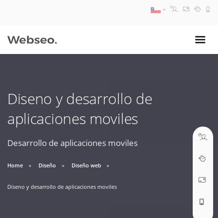
08:30 AM A 17:30 PM
ventas@webseo.cl
Diseno y desarrollo de
09:30 AM A 18:30 PM
aplicaciones moviles
soporte@webseo.cl
Desarrollo de aplicaciones moviles
Home
Diseño
Diseño web
ABRIR TICKET
Diseno y desarrollo de aplicaciones moviles