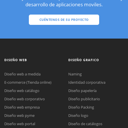
desarrollo de aplicaciones moviles.
CUÉNTENOS DE SU PROYECTO
DISEÑO WEB
DISEÑO GRAFICO
Diseño web a medida
Naming
E-commerce (Tienda online)
Identidad corporativa
Diseño web catálogo
Diseño papelería
Diseño web corporativo
Diseño publicitario
Diseño web empresa
Diseño Packing
Diseño web pyme
Diseño logo
Diseño web portal
Diseño de catálogos