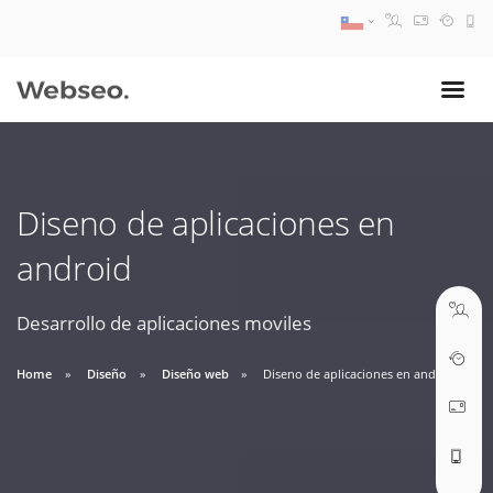
08:30 AM A 17:30 PM
ventas@webseo.cl
Diseno de aplicaciones en
09:30 AM A 18:30 PM
android
soporte@webseo.cl
Desarrollo de aplicaciones moviles
Home
Diseño
Diseño web
Diseno de aplicaciones en android
ABRIR TICKET