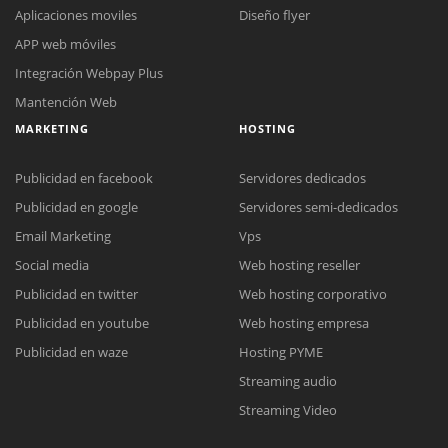
Aplicaciones moviles
Diseño flyer
APP web móviles
Integración Webpay Plus
Mantención Web
MARKETING
HOSTING
Publicidad en facebook
Servidores dedicados
Publicidad en google
Servidores semi-dedicados
Email Marketing
Vps
Social media
Web hosting reseller
Reunión online
Publicidad en twitter
Web hosting corporativo
Nuestros ejecutivos le enviarán un correo electrónico con el enlace a
Chat Online
Publicidad en youtube
Web hosting empresa
Meet para la reunión online.
Cotización
Todos nuestros ejecutivos están fuera de línea. Complete el formulario
Publicidad en waze
Hosting PYME
para enviarnos un correo electrónico con sus datos personales.
Complete el formulario y nos contactaremos a la brevedad.
Streaming audio
Streaming Video