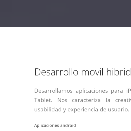
estrategia de
¡COTIZA AQUÍ!
DESDE $15 UF.
HABLAR CON EJECUTIVO
marketing digital.
DESDE $300 UF.
ASESORATE POR UN EXPERTO
Desarrollo movil hibri
Desarrollamos aplicaciones para i
Tablet. Nos caracteriza la creati
usabilidad y experiencia de usuario.
Aplicaciones android