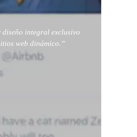
 diseño integral exclusivo
sitios web dinámico.”