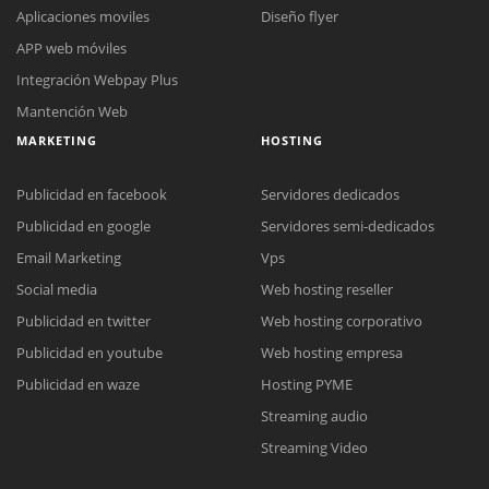
Aplicaciones moviles
Diseño flyer
APP web móviles
Integración Webpay Plus
Mantención Web
MARKETING
HOSTING
Publicidad en facebook
Servidores dedicados
Publicidad en google
Servidores semi-dedicados
Email Marketing
Vps
Social media
Web hosting reseller
Reunión online
Publicidad en twitter
Web hosting corporativo
Nuestros ejecutivos le enviarán un correo electrónico con el enlace a
Chat Online
Publicidad en youtube
Web hosting empresa
Meet para la reunión online.
Cotización
Todos nuestros ejecutivos están fuera de línea. Complete el formulario
Publicidad en waze
Hosting PYME
para enviarnos un correo electrónico con sus datos personales.
Complete el formulario y nos contactaremos a la brevedad.
Streaming audio
Streaming Video