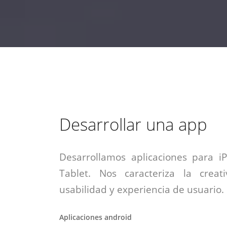
estrategia de
¡COTIZA AQUÍ!
DESDE $15 UF.
HABLAR CON EJECUTIVO
marketing digital.
DESDE $300 UF.
ASESORATE POR UN EXPERTO
Desarrollar una app
Desarrollamos aplicaciones para i
Tablet. Nos caracteriza la creati
usabilidad y experiencia de usuario.
Aplicaciones android