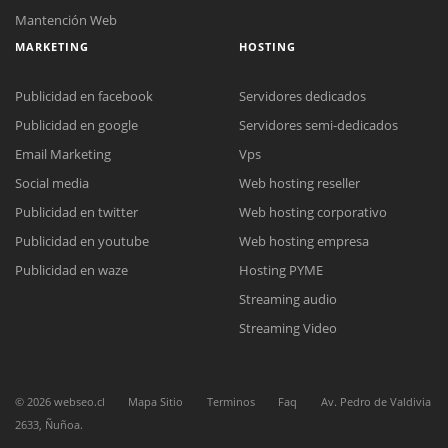
Mantención Web
MARKETING
HOSTING
Publicidad en facebook
Servidores dedicados
Publicidad en google
Servidores semi-dedicados
Email Marketing
Vps
Social media
Web hosting reseller
Reunión online
Publicidad en twitter
Web hosting corporativo
Nuestros ejecutivos le enviarán un correo electrónico con el enlace a
Chat Online
Meet para la reunión online.
Publicidad en youtube
Web hosting empresa
Cotización
Todos nuestros ejecutivos están fuera de línea. Complete el formulario
Publicidad en waze
Hosting PYME
para enviarnos un correo electrónico con sus datos personales.
Complete el formulario y nos contactaremos a la brevedad.
Streaming audio
Streaming Video
©
2026
webseo.cl
Mapa Sitio
Terminos
Faq
Av. Pedro de Valdivia
2633, Ñuñoa.