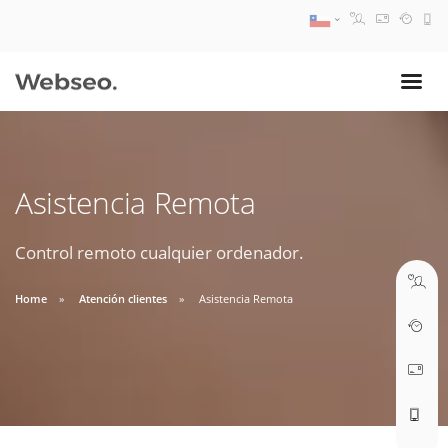
08:30 AM A 17:30 PM
ventas@webseo.cl
Asistencia Remota
09:30 AM A 18:30 PM
soporte@webseo.cl
Control remoto cualquier ordenador.
Home
Atención clientes
Asistencia Remota
ABRIR TICKET