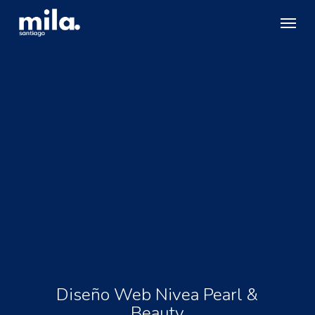
Skip
Menu
to
main
content
Diseño Web Nivea Pearl &
Beauty