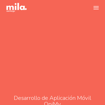
Skip
Menu
to
main
content
Desarrollo de Aplicación Móvil
OpiMy