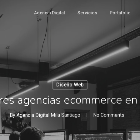
Agencia Digital
Servicios
Portafolio
Diseño Web
res agencias ecommerce en 
By
Agencia Digital Mila Santiago
No Comments