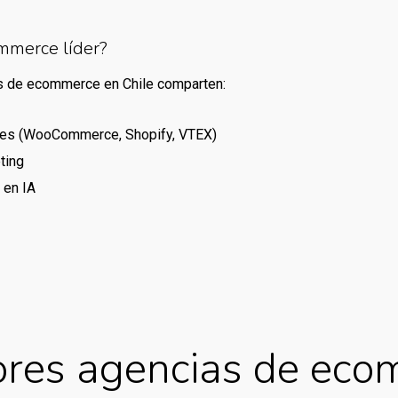
mmerce líder?
as de ecommerce en Chile comparten:
bles (WooCommerce, Shopify, VTEX)
ting
 en IA
ores agencias de eco