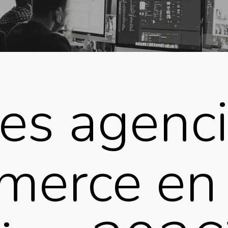
es agenc
erce en 