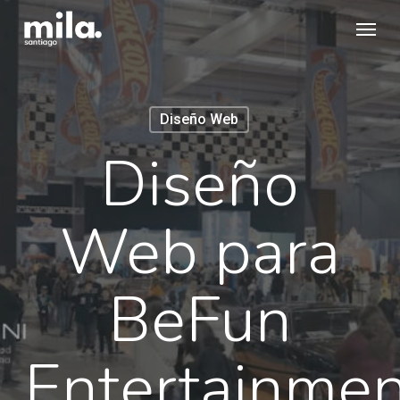
Skip
Menu
to
main
content
Diseño Web
Diseño
Web para
BeFun
Entertainmen