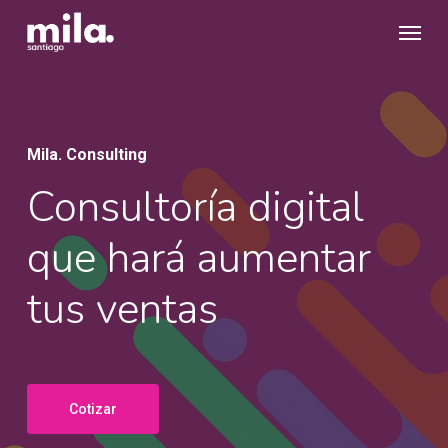
Skip
Menu
to
main
content
Mila. Consulting
Consultoría digital
que hará aumentar
tus ventas
Cotizar