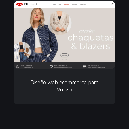
Diseño
web
ecommerce
para
Vrusso
Diseño
web
Diseño web ecommerce para
Vrusso
ecommerce
para
Vrusso