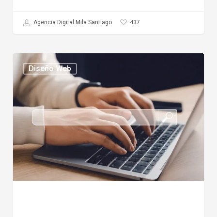
437
Agencia Digital Mila Santiago
Mejores
Diseño Web
agencias
de
SEO
en
Chile
2026