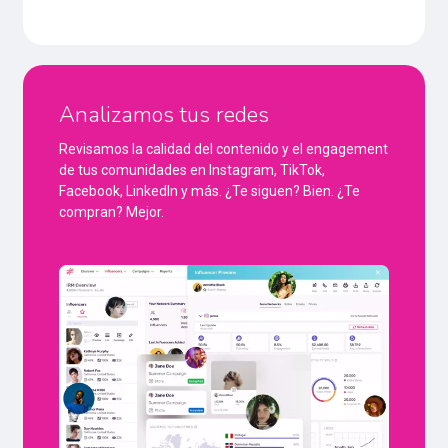
Analizamos tus redes
Revisamos la calidad del contenido y el engagement
de tus comunidades en Instagram, TikTok,
Facebook, LinkedIn y más. ¿Te siguen? Bien. ¿Te
compran? Mejor.