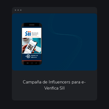
Campaña
de
Influencers
para
e-
Verifica
SII
Campaña
de
Campaña de Influencers para e-
Verifica SII
Influencers
para
e-