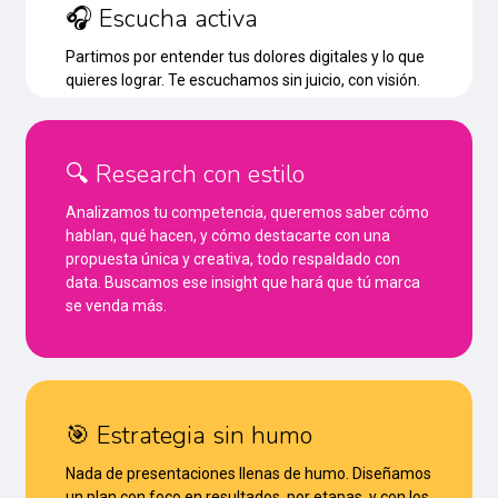
🎧 Escucha activa
Partimos por entender tus dolores digitales y lo que
quieres lograr. Te escuchamos sin juicio, con visión.
🔍 Research con estilo
Analizamos tu competencia, queremos saber cómo
hablan, qué hacen, y cómo destacarte con una
propuesta única y creativa, todo respaldado con
data. Buscamos ese insight que hará que tú marca
se venda más.
🎯 Estrategia sin humo
Nada de presentaciones llenas de humo. Diseñamos
un plan con foco en resultados, por etapas, y con los