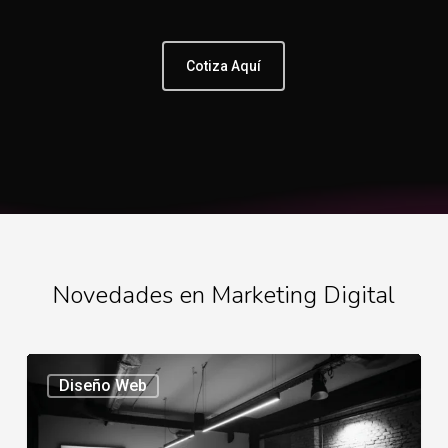
Cotiza Aquí
Novedades en Marketing Digital
Mejores
Diseño Web
agencias
ecommerce