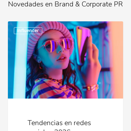
Novedades en Brand & Corporate PR
Tendencias
Influencer
en
redes
sociales
2026
Tendencias en redes