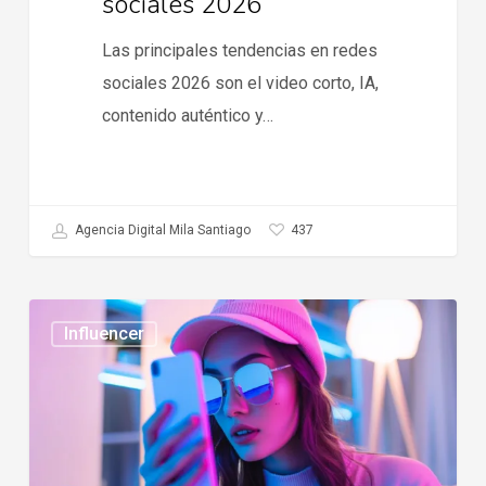
sociales 2026
Las principales tendencias en redes
sociales 2026 son el video corto, IA,
contenido auténtico y…
437
Agencia Digital Mila Santiago
Tendencias
Influencer
en
influencer
marketing
2026