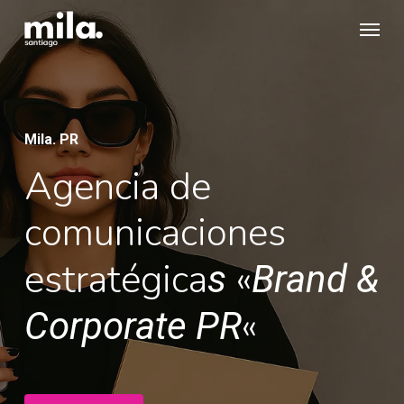
Skip
Menu
to
main
content
Mila. PR
Agencia de
comunicaciones
estratégica
«
s
Brand &
«
Corporate PR