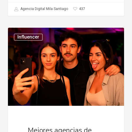
437
Agencia Digital Mila Santiago
Mejores
Influencer
agencias
de
influencer
en
chile
Mejores agencias de