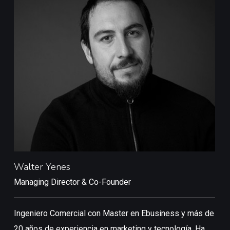
Walter Yenes
N
Managing Director & Co-Founder
D
Ingeniero Comercial con Master en Ebusiness y más de
1
20 años de experiencia en marketing y tecnología. Ha
d