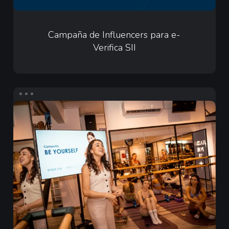
Campaña
de
Campaña de Influencers para e-
Verifica SII
Influencers
para
e-
Verifica
Infuencers
SII
para
Merz
Aesthetics