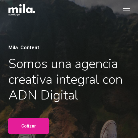
Skip
Menu
to
main
content
Mila. Content
Somos una agencia
creativa integral con
ADN Digital
Cotizar