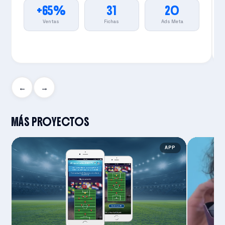
+65%
31
20
Ventas
Fichas
Ads Meta
←
→
MÁS PROYECTOS
APP