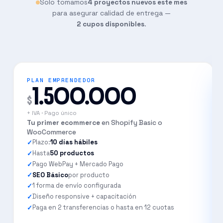
Solo tomamos
4 proyectos nuevos este mes
No, algo simple y rápido
para asegurar calidad de entrega —
2 cupos disponibles
.
Tal vez, quiero ver opciones
Sí, necesito algo 100% custom
PLAN EMPRENDEDOR
1.500.000
$
+ IVA · Pago único
Tu primer ecommerce
en Shopify Basic o
WooCommerce
Plazo:
10 días hábiles
Hasta
50 productos
Pago WebPay + Mercado Pago
SEO Básico
por producto
1 forma de envío configurada
Diseño responsive + capacitación
Paga en 2 transferencias o hasta en 12 cuotas