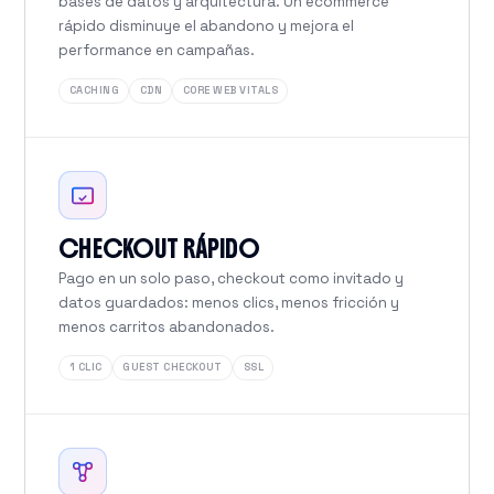
bases de datos y arquitectura. Un ecommerce
rápido disminuye el abandono y mejora el
performance en campañas.
CACHING
CDN
CORE WEB VITALS
CHECKOUT RÁPIDO
Pago en un solo paso, checkout como invitado y
datos guardados: menos clics, menos fricción y
menos carritos abandonados.
1 CLIC
GUEST CHECKOUT
SSL