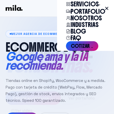
SERVICIOS
▾
✕
Cotizar →
PORTAFOLIO
NOSOTROS
INDUSTRIAS
BLOG
MEJOR AGENCIA DE ECOMMERCE EN CHILE
FAQ
ECOMMERCE QUE
COTIZAR →
Google ama y la IA
recomienda.
Tiendas online en Shopify, WooCommerce y a medida.
Pago con tarjeta de crédito (WebPay, Flow, Mercado
Pago), gestión de stock, envíos integrados y SEO
técnico. Speed 100 garantizado.