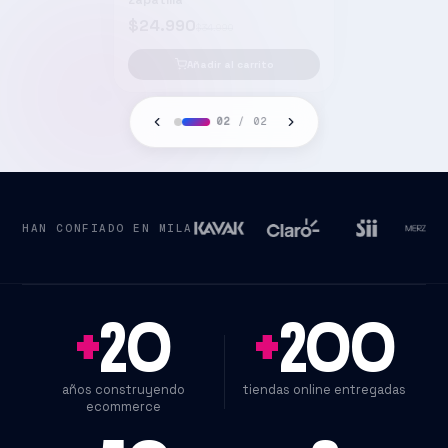
02
/
02
HAN CONFIADO EN MILA
+
20
+
200
años construyendo
tiendas online entregadas
ecommerce