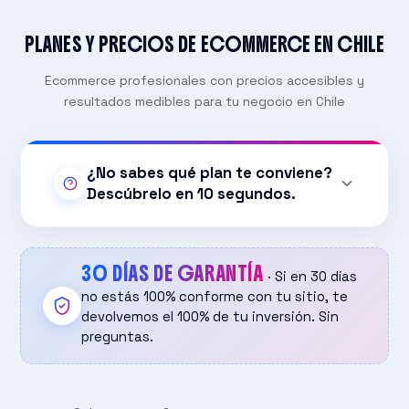
PLANES Y PRECIOS DE ECOMMERCE EN CHILE
Ecommerce profesionales con precios accesibles y
resultados medibles para tu negocio en Chile
¿No sabes qué plan te conviene?
Descúbrelo en 10 segundos.
1. ¿Cuántos productos vas a vender?
Menos de 50
30 DÍAS DE GARANTÍA
· Si en 30 días
Entre 50 y 500
no estás 100% conforme con tu sitio, te
devolvemos el 100% de tu inversión. Sin
Más de 500 / catálogo grande
preguntas.
2. ¿Necesitas integraciones a medida (ERP, CRM,
envíos especiales)?