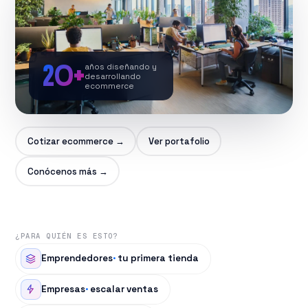
20+
años diseñando y
desarrollando
ecommerce
▶
Cotizar ecommerce →
Ver portafolio
CONÓCENOS
Conócenos más →
¿PARA QUIÉN ES ESTO?
Emprendedores
·
tu primera tienda
Empresas
·
escalar ventas