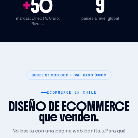
+
50
9
marcas: DirecTV, Claro,
países a nivel global
Nivea…
DESDE $1.500.000 + IVA · PAGO ÚNICO
ECOMMERCE EN CHILE
DISEÑO DE ECOMMERCE
que venden.
No basta con una página web bonita. ¿Para qué