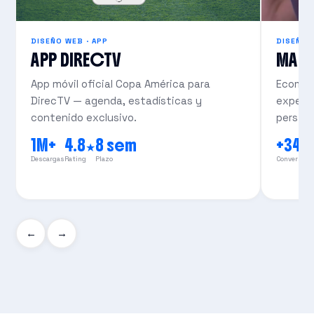
DISEÑO WEB · APP
DISEÑO 
APP DIRECTV
MAS
App móvil oficial Copa América para
Ecomme
DirecTV — agenda, estadísticas y
experie
contenido exclusivo.
persist
1M+
4.8★
8 sem
+34
Descargas
Rating
Plazo
Conversión
←
→