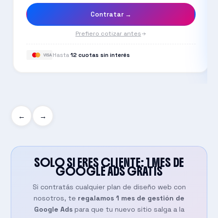
Contratar →
Prefiero cotizar antes
Hasta
12 cuotas sin interés
VISA
←
→
SOLO SI ERES CLIENTE: 1 MES DE
GOOGLE ADS
GRATIS
Si contratás cualquier plan de diseño web con
nosotros, te
regalamos 1 mes de gestión de
Google Ads
para que tu nuevo sitio salga a la