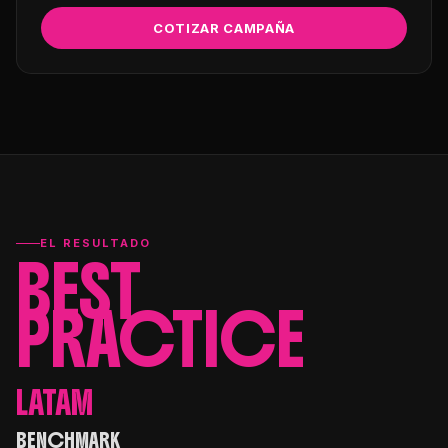
COTIZAR CAMPAÑA
EL RESULTADO
BEST
PRACTICE
LATAM
BENCHMARK