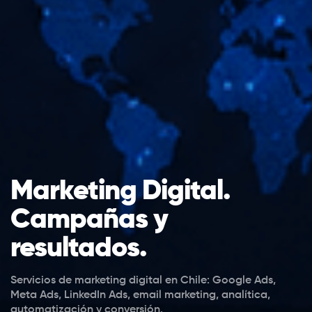
Marketing Digital.
Campañas y
resultados.
Servicios de marketing digital en Chile: Google Ads,
Meta Ads, LinkedIn Ads, email marketing, analítica,
automatización y conversión.