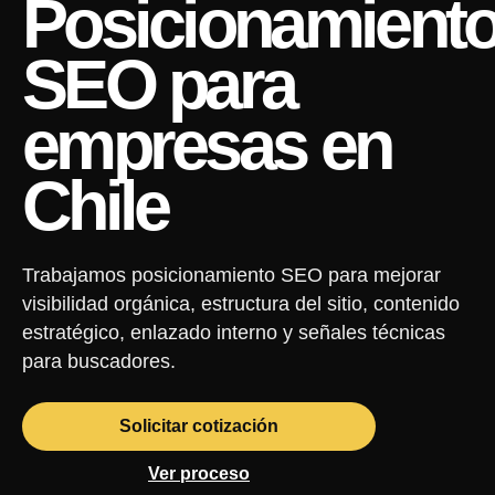
Posicionamient
SEO para
empresas en
Chile
Trabajamos posicionamiento SEO para mejorar
visibilidad orgánica, estructura del sitio, contenido
estratégico, enlazado interno y señales técnicas
para buscadores.
Solicitar cotización
Ver proceso