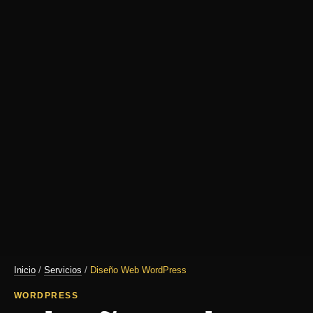
Inicio
/
Servicios
/
Diseño Web WordPress
WORDPRESS