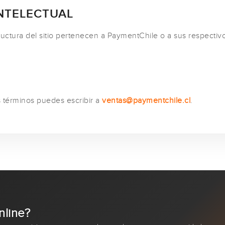
INTELECTUAL
ructura del sitio pertenecen a PaymentChile o a sus respectivo
s términos puedes escribir a
ventas@paymentchile.cl
.
nline?