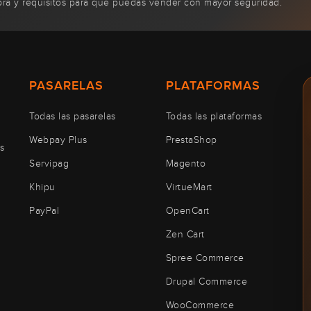
pra y requisitos para que puedas vender con mayor seguridad.
PASARELAS
PLATAFORMAS
Todas las pasarelas
Todas las plataformas
Webpay Plus
PrestaShop
s
Servipag
Magento
Khipu
VirtueMart
PayPal
OpenCart
Zen Cart
Spree Commerce
Drupal Commerce
WooCommerce