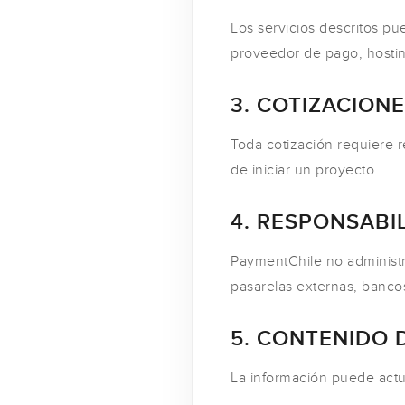
Los servicios descritos pu
proveedor de pago, hosting
3. COTIZACION
Toda cotización requiere r
de iniciar un proyecto.
4. RESPONSABI
PaymentChile no administra
pasarelas externas, banc
5. CONTENIDO D
La información puede actua