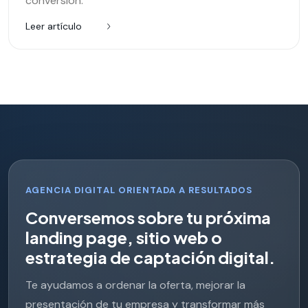
conversión.
Leer artículo
AGENCIA DIGITAL ORIENTADA A RESULTADOS
C
o
n
v
e
r
s
e
m
o
s
s
o
b
r
e
t
u
p
r
ó
x
i
m
a
l
a
n
d
i
n
g
p
a
g
e
,
s
i
t
i
o
w
e
b
o
e
s
t
r
a
t
e
g
i
a
d
e
c
a
p
t
a
c
i
ó
n
d
i
g
i
t
a
l
.
Te ayudamos a ordenar la oferta, mejorar la
presentación de tu empresa y transformar más