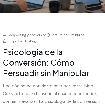
Copywriting y conversión
Lectura de 9 minutos
Equipo LandingPage
P
s
i
c
o
l
o
g
í
a
d
e
l
a
C
o
n
v
e
r
s
i
ó
n
:
C
ó
m
o
P
e
r
s
u
a
d
i
r
s
i
n
M
a
n
i
p
u
l
a
r
Una página no convierte solo por verse bien.
Convierte cuando ayuda al usuario a entender,
confiar y avanzar. La psicología de la conversión