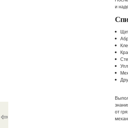
и над
Спи
Ще
Абр
Кле
Кра
Сте
Упл
Мех
Дру
Выпол
знани
от гр
⇦
механ