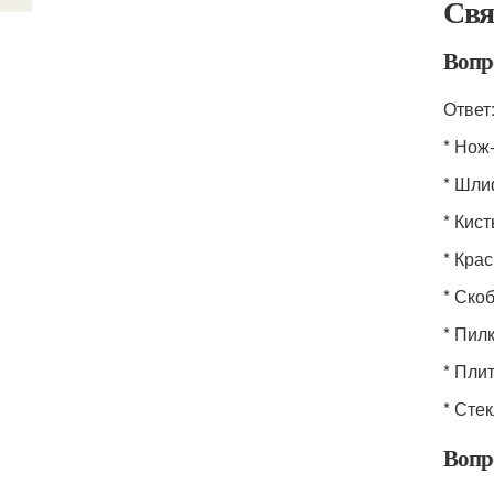
Свя
Вопр
Ответ
* Нож
* Шли
* Кист
* Кра
* Ско
* Пил
* Пли
* Сте
Вопр