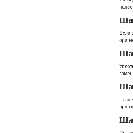
нанес
Шаг
Если 
ориги
Шаг
Уплот
замен
Шаг
Если 
ориги
Шаг
После