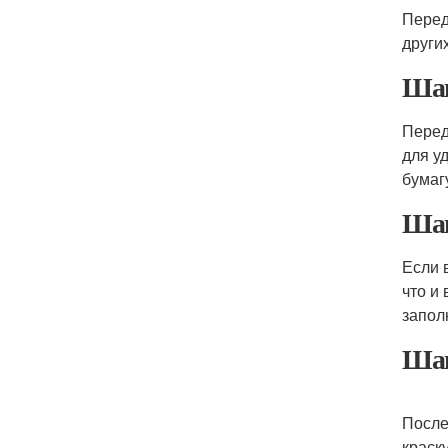
Перед
други
Шаг
Перед
для у
бумаг
Шаг
Если 
что и
запол
Шаг
После
краск