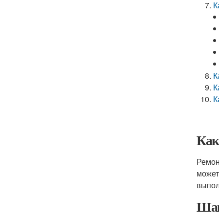
К
К
К
К
Как
Ремон
может
выпол
Шаг