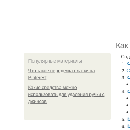
Как
Сод
Популярные материалы
К
С
Что такое переделка платки на
К
Pinterest
Какие средства можно
К
использовать для удаления ручки с
джинсов
К
К