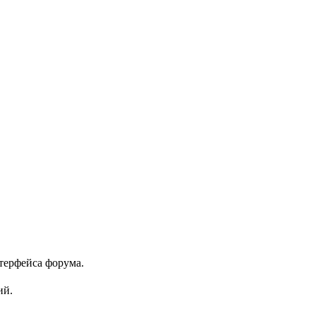
терфейса форума.
ий.