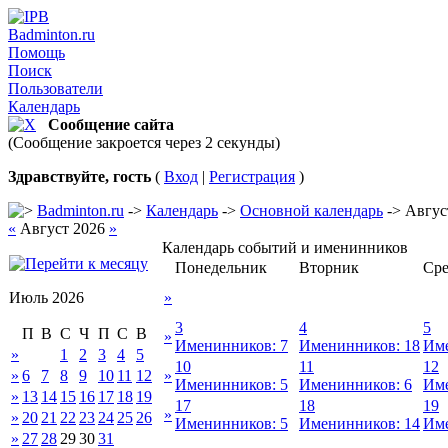
Badminton.ru
Помощь
Поиск
Пользователи
Календарь
Сообщение сайта
(Сообщение закроется через 2 секунды)
Здравствуйте, гость
(
Вход
|
Регистрация
)
Badminton.ru
->
Календарь
->
Основной календарь
-> Авгус
«
Август 2026
»
Календарь событий и именинников
Понедельник
Вторник
Сре
Июль 2026
»
3
4
5
П
В
С
Ч
П
С
В
»
Именинников: 7
Именинников: 18
Име
»
1
2
3
4
5
10
11
12
»
6
7
8
9
10
11
12
»
Именинников: 5
Именинников: 6
Име
»
13
14
15
16
17
18
19
17
18
19
»
»
20
21
22
23
24
25
26
Именинников: 5
Именинников: 14
Име
»
27
28
29
30
31