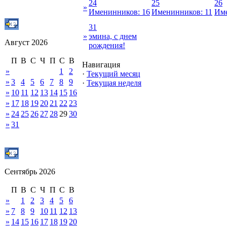
24
25
26
»
Именинников: 16
Именинников: 11
Име
31
»
эмина, с днем
Август 2026
рождения!
П
В
С
Ч
П
С
В
Навигация
»
1
2
·
Текущий месяц
»
3
4
5
6
7
8
9
·
Текущая неделя
»
10
11
12
13
14
15
16
»
17
18
19
20
21
22
23
»
24
25
26
27
28
29
30
»
31
Сентябрь 2026
П
В
С
Ч
П
С
В
»
1
2
3
4
5
6
»
7
8
9
10
11
12
13
»
14
15
16
17
18
19
20