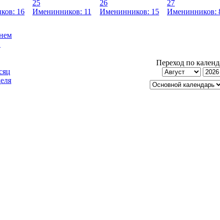
25
26
27
ков: 16
Именинников: 11
Именинников: 15
Именинников: 
днем
!
Переход по кален
сяц
еля