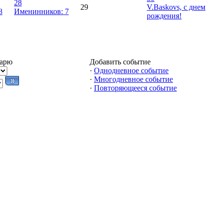
28
29
V.Baskovs, с днем
8
Именинников: 7
рождения!
дарю
Добавить событие
·
Однодневное событие
·
Многодневное событие
·
Повторяющееся событие