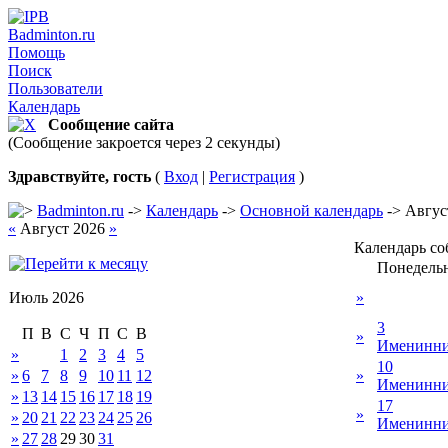
Badminton.ru
Помощь
Поиск
Пользователи
Календарь
Сообщение сайта
(Сообщение закроется через 2 секунды)
Здравствуйте, гость
(
Вход
|
Регистрация
)
Badminton.ru
->
Календарь
->
Основной календарь
-> Авгус
«
Август 2026
»
Календарь с
Понедель
Июль 2026
»
3
П
В
С
Ч
П
С
В
»
Именинни
»
1
2
3
4
5
10
»
6
7
8
9
10
11
12
»
Именинни
»
13
14
15
16
17
18
19
17
»
»
20
21
22
23
24
25
26
Именинни
»
27
28
29
30
31