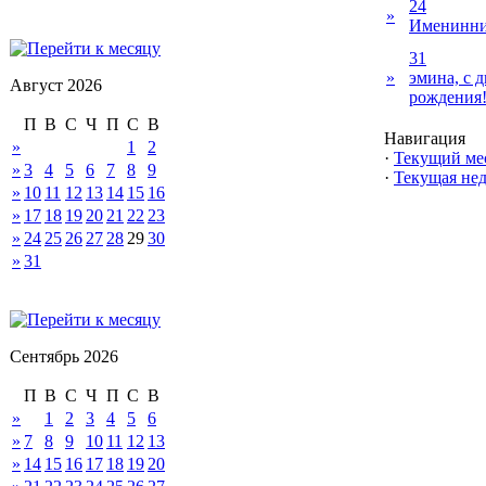
24
»
Именинни
31
»
эмина, с 
Август 2026
рождения
П
В
С
Ч
П
С
В
Навигация
»
1
2
·
Текущий ме
»
3
4
5
6
7
8
9
·
Текущая нед
»
10
11
12
13
14
15
16
»
17
18
19
20
21
22
23
»
24
25
26
27
28
29
30
»
31
Сентябрь 2026
П
В
С
Ч
П
С
В
»
1
2
3
4
5
6
»
7
8
9
10
11
12
13
»
14
15
16
17
18
19
20