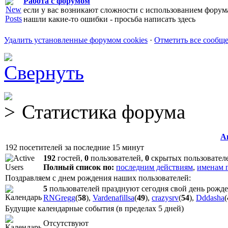
Работа с форумом
если у вас возникают сложности с использованием форум
нашли какие-то ошибки - просьба написать здесь
Удалить установленные форумом cookies
·
Отметить все сообщ
Статистика форума
А
192 посетителей за последние 15 минут
192
гостей,
0
пользователей,
0
скрытых пользовател
Полный список по:
последним действиям
,
именам 
Поздравляем с днем рождения наших пользователей:
5
пользователей празднуют сегодня свой день рожд
RNGregg
(
58
),
Vardenafillsa
(
49
),
crazysrv
(
54
),
Dddasha
(
Будущие календарные события (в пределах 5 дней)
Отсутствуют