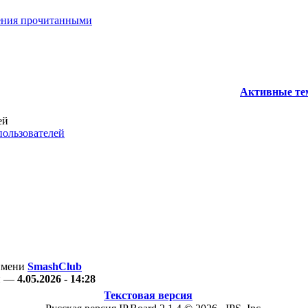
ения прочитанными
Активные т
ей
пользователей
 имени
SmashClub
ан —
4.05.2026 - 14:28
Текстовая версия