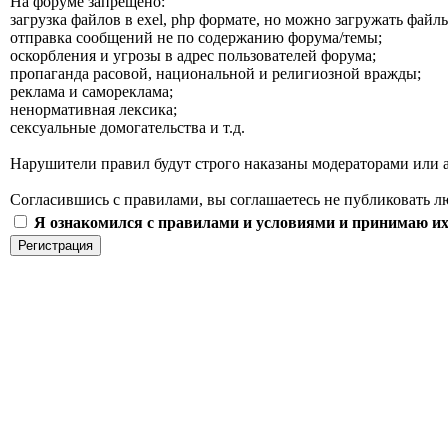
На форуме запрещено:
загрузка файлов в exel, php формате, но можно загружать файлы
отправка сообщений не по содержанию форума/темы;
оскорбления и угрозы в адрес пользователей форума;
пропаганда расовой, национальной и религиозной вражды;
реклама и самореклама;
ненормативная лексика;
сексуальные домогательства и т.д.
Нарушители правил будут строго наказаны модераторами или а
Согласившись с правилами, вы соглашаетесь не публиковать л
Я ознакомился с правилами и условиями и принимаю и